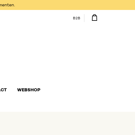
omenten.
B2B
ACT
WEBSHOP