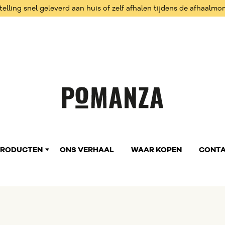
elling snel geleverd aan huis of zelf afhalen tijdens de afhaalm
PRODUCTEN
ONS VERHAAL
WAAR KOPEN
CONT