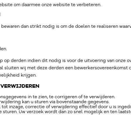
ebsite om daarmee onze website te verbeteren.
N
 bewaren dan strikt nodig is om de doelen te realiseren wa
den.
p op derden indien dit nodig is voor de uitvoering van onze
geval sluiten wij met deze derden een bewerkersovereenkomst
elijkheid krijgen.
F VERWIJDEREN
sgegevens in te zien, te corrigeren of te verwijderen.
erwijdering kan u sturen via bovenstaande gegevens.
 tot inzage, correctie of verwijdering effectief door u is inge
te sturen. Uw verzoek wordt dan zo snel mogelijk en ten laat