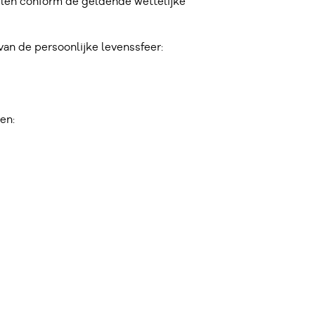
elen conform de geldende wettelijke
van de persoonlijke levenssfeer:
en: