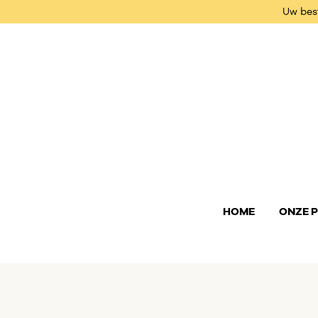
Uw best
HOME
ONZE 