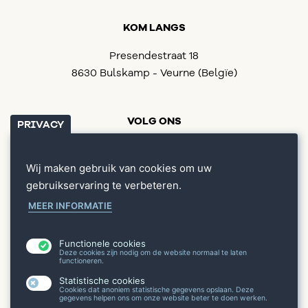
KOM LANGS
Presendestraat 18
8630 Bulskamp - Veurne (Belgïe)
VOLG ONS
PRIVACY
Wij maken gebruik van cookies om uw
gebruikservaring te verbeteren.
Home
MEER INFORMATIE
Onze producten
Ons verhaal
Waar kopen
Functionele cookies
Deze cookies zijn nodig om de website normaal te laten
Contact
functioneren.
Webshop
Statistische cookies
Cookies dat anoniem statistische gegevens opslaan. Deze
gegevens helpen ons om onze website beter te doen werken.