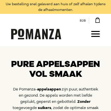
Uw bestelling snel geleverd aan huis of zelf afhalen tijdens
de afhaalmomenten.
B2B
PURE APPELSAPPEN
VOL SMAAK
De Pomanza-
appelsappen
zijn puur, authentiek
en gezond. De appels worden met liefde
geplukt, geperst en gebotteld.
Zonder
toegevoegde
suikers
, zodat de optimale smaak