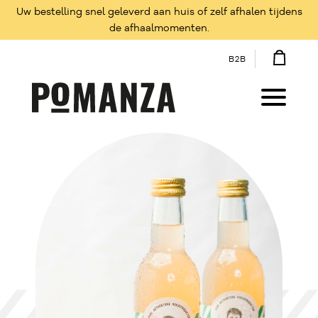
Uw bestelling snel geleverd aan huis of zelf afhalen tijdens
de afhaalmomenten.
B2B